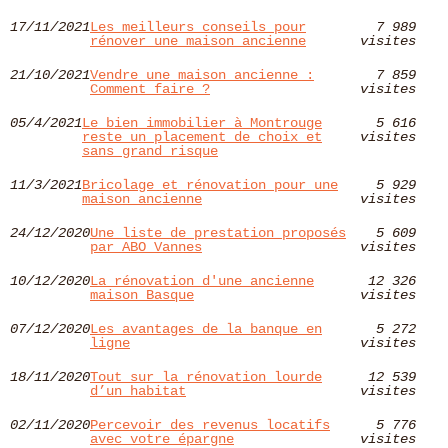
17/11/2021
Les meilleurs conseils pour
7 989
rénover une maison ancienne
visites
21/10/2021
Vendre une maison ancienne :
7 859
Comment faire ?
visites
05/4/2021
Le bien immobilier à Montrouge
5 616
reste un placement de choix et
visites
sans grand risque
11/3/2021
Bricolage et rénovation pour une
5 929
maison ancienne
visites
24/12/2020
Une liste de prestation proposés
5 609
par ABO Vannes
visites
10/12/2020
La rénovation d'une ancienne
12 326
maison Basque
visites
07/12/2020
Les avantages de la banque en
5 272
ligne
visites
18/11/2020
Tout sur la rénovation lourde
12 539
d’un habitat
visites
02/11/2020
Percevoir des revenus locatifs
5 776
avec votre épargne
visites