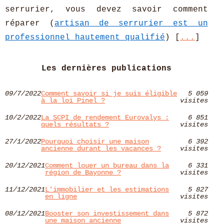
serrurier, vous devez savoir comment
réparer (
artisan de serrurier est un
professionnel hautement qualifié
) [
...
]
Les dernières publications
09/7/2022
Comment savoir si je suis éligible
5 059
à la loi Pinel ?
visites
10/2/2022
La SCPI de rendement Eurovalys :
6 851
quels résultats ?
visites
27/1/2022
Pourquoi choisir une maison
6 392
ancienne durant les vacances ?
visites
20/12/2021
Comment louer un bureau dans la
6 331
région de Bayonne ?
visites
11/12/2021
L'immobilier et les estimations
5 827
en ligne
visites
08/12/2021
Booster son investissement dans
5 872
une maison ancienne
visites