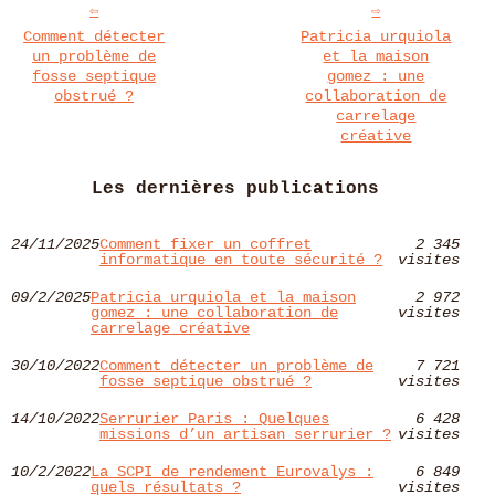
Comment détecter
Patricia urquiola
un problème de
et la maison
fosse septique
gomez : une
obstrué ?
collaboration de
carrelage
créative
Les dernières publications
24/11/2025
Comment fixer un coffret
2 345
informatique en toute sécurité ?
visites
09/2/2025
Patricia urquiola et la maison
2 972
gomez : une collaboration de
visites
carrelage créative
30/10/2022
Comment détecter un problème de
7 721
fosse septique obstrué ?
visites
14/10/2022
Serrurier Paris : Quelques
6 428
missions d’un artisan serrurier ?
visites
10/2/2022
La SCPI de rendement Eurovalys :
6 849
quels résultats ?
visites