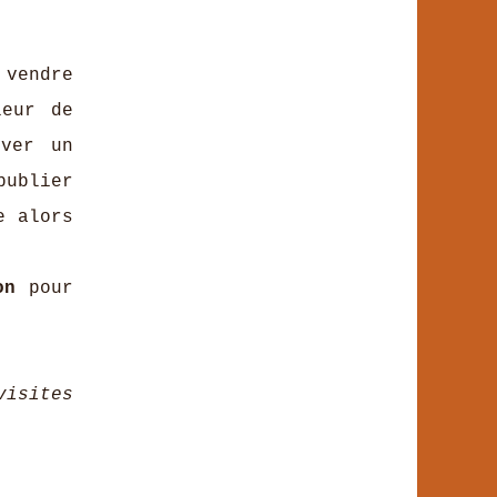
 vendre
leur de
uver un
publier
e alors
on
pour
visites