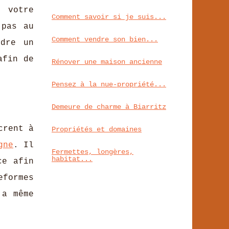
 votre
Comment savoir si je suis...
 pas au
Comment vendre son bien...
ndre un
afin de
Rénover une maison ancienne
Pensez à la nue-propriété...
Demeure de charme à Biarritz
crent à
Propriétés et domaines
gne
. Il
Fermettes, longères,
habitat...
ce afin
eformes
 a même