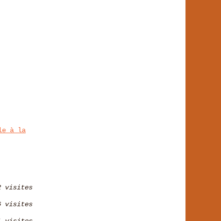
le à la
2 visites
6 visites
1 visites