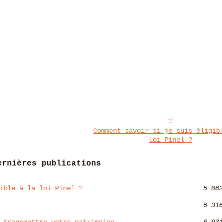
Comment savoir si je suis éligib
loi Pinel ?
ernières publications
ible à la loi Pinel ?
5 06
6 31
 transmettre votre patrimoine
6 93