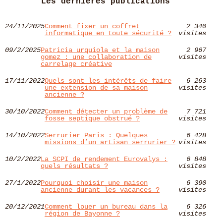
Les dernières publications
24/11/2025
Comment fixer un coffret
2 340
informatique en toute sécurité ?
visites
09/2/2025
Patricia urquiola et la maison
2 967
gomez : une collaboration de
visites
carrelage créative
17/11/2022
Quels sont les intérêts de faire
6 263
une extension de sa maison
visites
ancienne ?
30/10/2022
Comment détecter un problème de
7 721
fosse septique obstrué ?
visites
14/10/2022
Serrurier Paris : Quelques
6 428
missions d’un artisan serrurier ?
visites
10/2/2022
La SCPI de rendement Eurovalys :
6 848
quels résultats ?
visites
27/1/2022
Pourquoi choisir une maison
6 390
ancienne durant les vacances ?
visites
20/12/2021
Comment louer un bureau dans la
6 326
région de Bayonne ?
visites