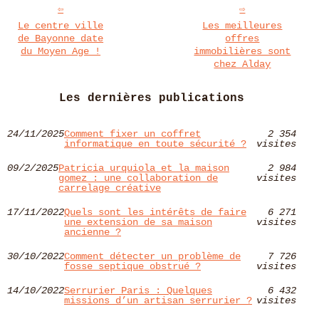
Le centre ville
Les meilleures
de Bayonne date
offres
du Moyen Age !
immobilières sont
chez Alday
Les dernières publications
24/11/2025
Comment fixer un coffret
2 354
informatique en toute sécurité ?
visites
09/2/2025
Patricia urquiola et la maison
2 984
gomez : une collaboration de
visites
carrelage créative
17/11/2022
Quels sont les intérêts de faire
6 271
une extension de sa maison
visites
ancienne ?
30/10/2022
Comment détecter un problème de
7 726
fosse septique obstrué ?
visites
14/10/2022
Serrurier Paris : Quelques
6 432
missions d’un artisan serrurier ?
visites