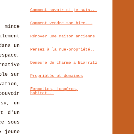
Comment savoir si je suis...
Comment vendre son bien...
 mince
alement
Rénover une maison ancienne
dans un
Pensez à la nue-propriété...
espace,
Demeure de charme à Biarritz
rnative
ple sur
Propriétés et domaines
ation,
Fermettes, longères,
habitat...
pouvoir
osy, un
nt d'un
ce sous
e jeune