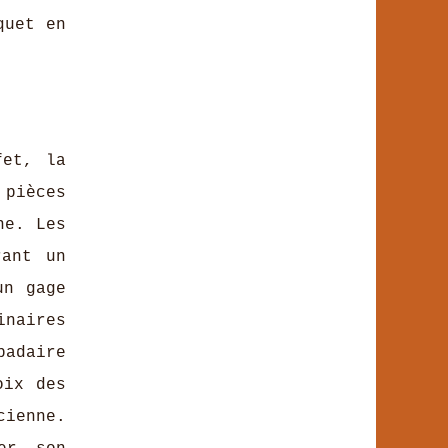
quet en
fet, la
 pièces
ne. Les
rant un
un gage
naires
padaire
oix des
ienne.