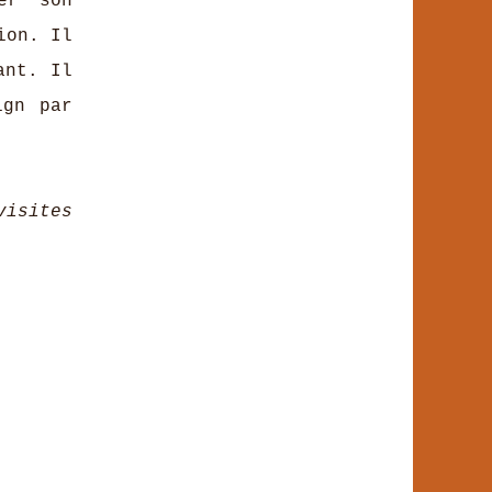
er son
ion. Il
ant. Il
ign par
visites