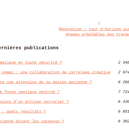
Rénovation : tour d'horizon su
étapes préalables aux trava
ernières publications
matique en toute sécurité ?
2 34
 gomez : une collaboration de carrelage créative
2 97
re une extension de sa maison ancienne ?
6 26
e fosse septique obstrué ?
7 72
sions d’un artisan serrurier ?
6 43
 : quels résultats ?
6 85
cienne durant les vacances ?
6 39