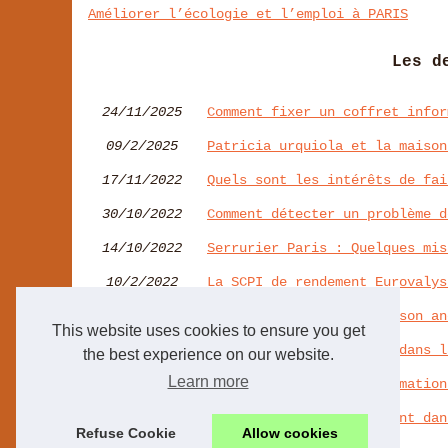
Améliorer l’écologie et l’emploi à PARIS
Les d
24/11/2025
Comment fixer un coffret infor
09/2/2025
Patricia urquiola et la maison
17/11/2022
Quels sont les intérêts de fai
30/10/2022
Comment détecter un problème d
14/10/2022
Serrurier Paris : Quelques mis
10/2/2022
La SCPI de rendement Eurovalys
27/1/2022
Pourquoi choisir une maison an
This website uses cookies to ensure you get
20/12/2021
Comment louer un bureau dans l
the best experience on our website.
Learn more
11/12/2021
L'immobilier et les estimation
08/12/2021
Booster son investissement dan
Refuse Cookie
Allow cookies