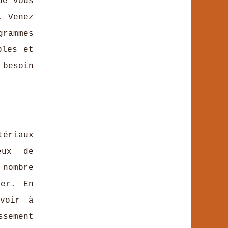
pe vous
. Venez
rammes
bles et
 besoin
tériaux
eux de
 nombre
ier. En
voir à
ssement