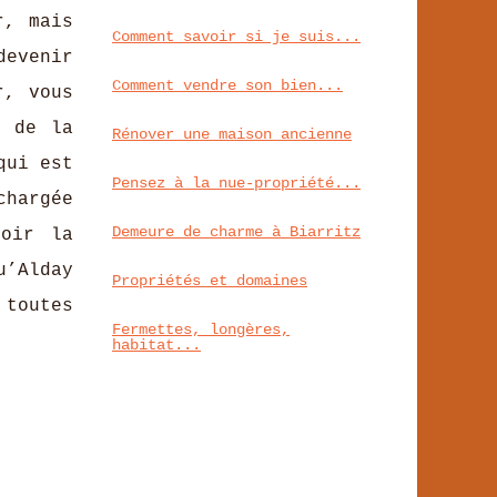
r, mais
Comment savoir si je suis...
evenir
Comment vendre son bien...
r, vous
s de la
Rénover une maison ancienne
qui est
Pensez à la nue-propriété...
chargée
Demeure de charme à Biarritz
voir la
u’Alday
Propriétés et domaines
 toutes
Fermettes, longères,
habitat...