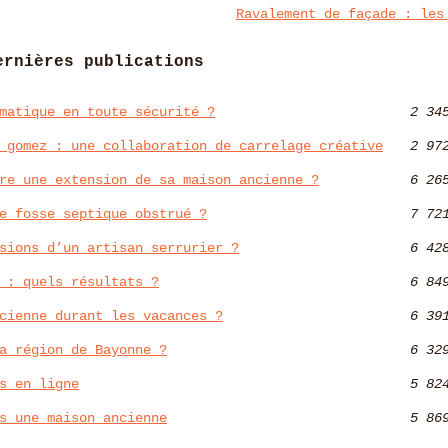
Ravalement de façade : les
ernières publications
matique en toute sécurité ?
2 34
 gomez : une collaboration de carrelage créative
2 97
re une extension de sa maison ancienne ?
6 26
e fosse septique obstrué ?
7 72
sions d’un artisan serrurier ?
6 42
 : quels résultats ?
6 84
cienne durant les vacances ?
6 39
a région de Bayonne ?
6 32
s en ligne
5 82
s une maison ancienne
5 86