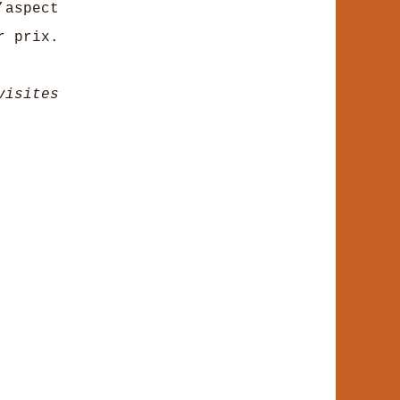
aspect
r prix.
visites